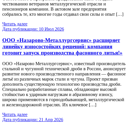
чествованию ветеранов металлургической отрасли и
пенсионеров компании. В актовом зале предприятия
собрались те, кто многие годы отдавал свои силы и опыт […]
Читать далее
Дата публикации:
10 Июл 2026
ООО «Назарово-Металлургсервис» расширяет
линейку износостойких решений: компания
готовит запуск производства фасонного литья!»
ООО «Назарово Металлургсервис», известный производитель
стальной и чугунной технической дроби в России, анонсирует
развитие нового производственного направления — фасонное
литьё из различных марок стали и чугуна. Проект призван
дополнить существующую технологию производства дроби.
Специально разработанные сплавы, обладающие высокой
стойкостью к ударным нагрузкам и абразивному износу,
широко применяются в горнодобывающей, металлургической
и железнодорожной отраслях. Их ключевое […]
Читать далее
Дата публикации:
21 Апр 2026